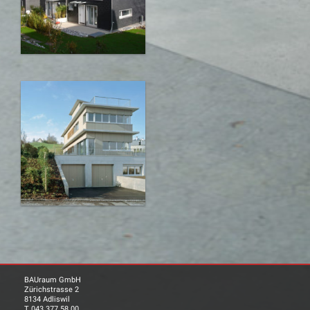
BAUraum GmbH
Zürichstrasse 2
8134 Adliswil
T 043 377 58 00